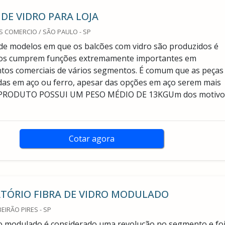
DE VIDRO PARA LOJA
 COMERCIO / SÃO PAULO - SP
de modelos em que os balcões com vidro são produzidos é
os cumprem funções extremamente importantes em
tos comerciais de vários segmentos. É comum que as peças
das em aço ou ferro, apesar das opções em aço serem mais
O PRODUTO POSSUI UM PESO MÉDIO DE 13KGUm dos motivo
Cotar agora
TÓRIO FIBRA DE VIDRO MODULADO
EIRÃO PIRES - SP
o modulado é considerado uma revolução no segmento e fo