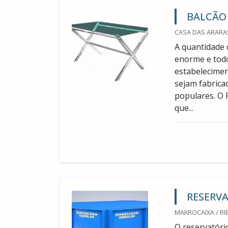
BALCÃO 
CASA DAS ARARAS
A quantidade 
enorme e tod
estabelecimen
sejam fabrica
populares. 
que...
RESERVA
MAKROCAIXA / RIB
O reservatóri