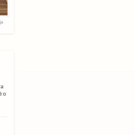
ja
ra
é o