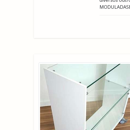
diversos out
MODULADASEste