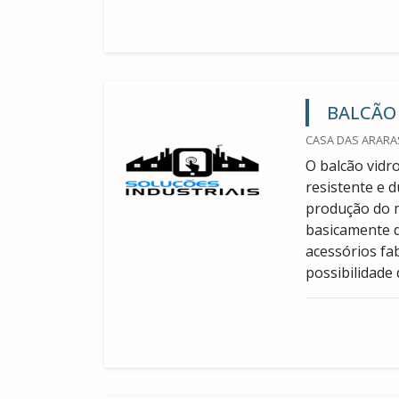
BALCÃO
CASA DAS ARARAS
O balcão vid
resistente e d
produção do 
basicamente d
acessórios fa
possibilidade d