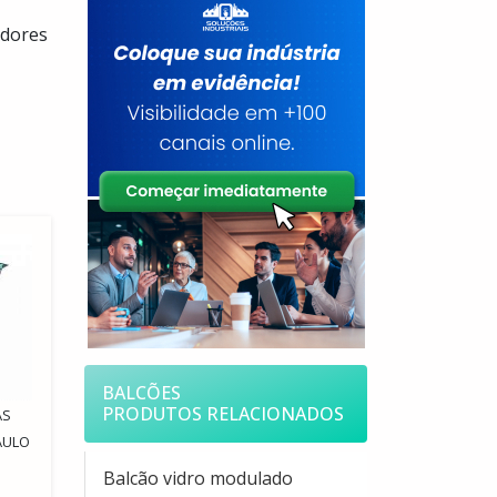
edores
BALCÕES
PRODUTOS RELACIONADOS
AS
AULO
Balcão vidro modulado