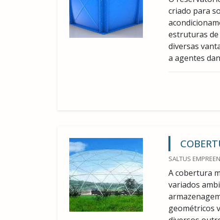
criado para s
acondicioname
estruturas de
diversas vant
a agentes dano
COBERT
SALTUS EMPREEN
A cobertura m
variados ambi
armazenagem 
geométricos v