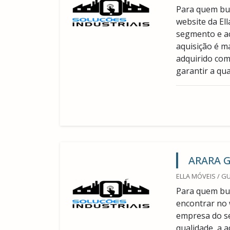
Para quem bus
website da El
segmento e ac
aquisição é m
adquirido com
garantir a qual
ARARA 
ELLA MÓVEIS / G
Para quem bus
encontrar no 
empresa do s
qualidade, a 