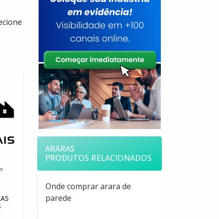
ecione
ARARAS
PRODUTOS RELACIONADOS
P
Onde comprar arara de
parede
RAS
S