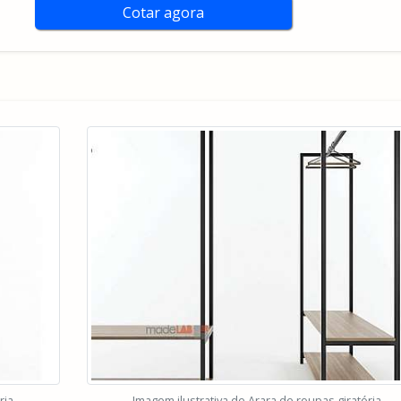
Cotar agora
ria
Imagem ilustrativa de Arara de roupas giratória