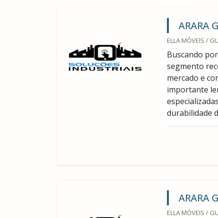
ARARA G
ELLA MÓVEIS / G
Buscando por 
segmento rec
mercado e con
importante le
especializadas
durabilidade d
ARARA G
ELLA MÓVEIS / G