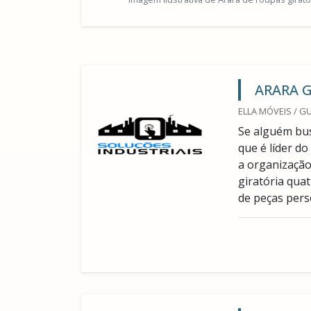
ARARA 
ELLA MÓVEIS / G
Se alguém bus
que é líder d
a organização
giratória qua
de peças perso