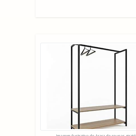
Imagem ilustrativa de Arara de roupas girató